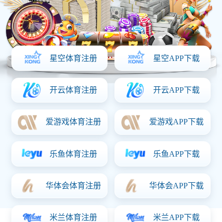
让体育更贴近你
完美官方网站 APP 以用户体验为核心，支持完美官方网站项
目，构建实时互动生态。涵盖热门赛事与数据流，为每一位
体育爱好者提供个性化信息服务。
多平台兼容
社群互动
iOS / Android / Web
关注、评论、参与话题
App Store
Google Play