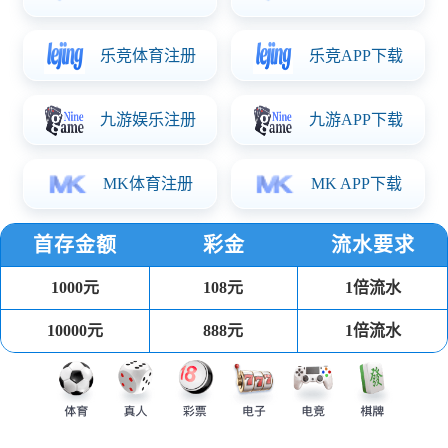
安全流程层级
访问身份控制
采用IP定位、设备识别与权限隔离，为完美官方网站平
台用户建立第一道防线。