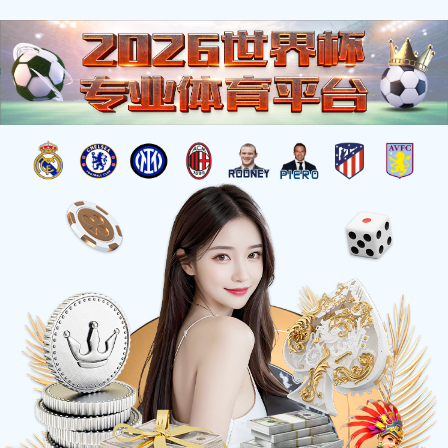
注册入口
极速响应